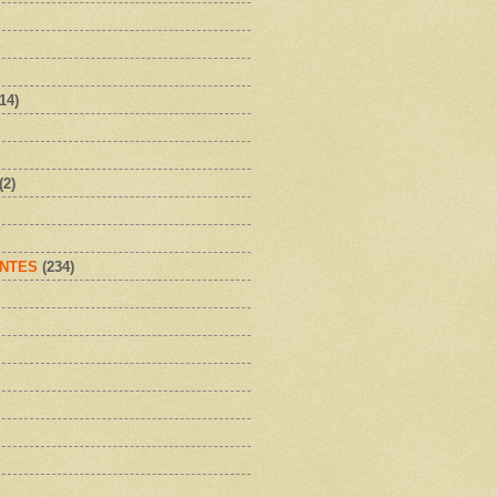
(14)
(2)
NTES
(234)