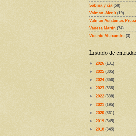
Sabina y cía
(58)
Valman -Menú
(19)
Valman Asistentes-Prepa
Vanesa Martín
(74)
Vicente Aleixandre
(3)
Listado de entrada
►
2026
(131)
►
2025
(305)
►
2024
(356)
►
2023
(338)
►
2022
(338)
►
2021
(195)
►
2020
(361)
►
2019
(345)
►
2018
(345)