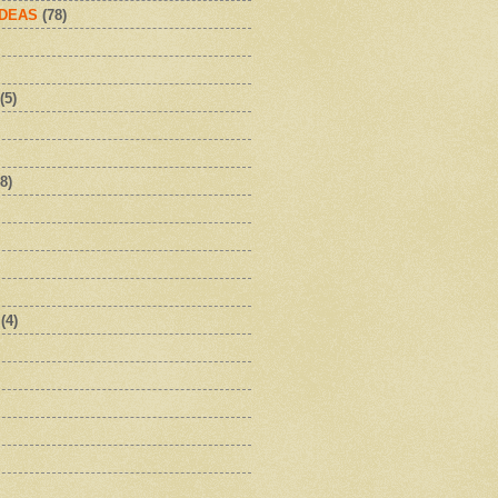
IDEAS
(78)
(5)
8)
(4)