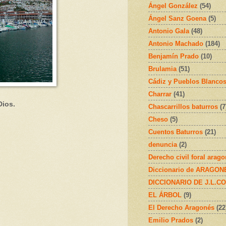
Ángel González
(54)
Ángel Sanz Goena
(5)
Antonio Gala
(48)
Antonio Machado
(184)
Benjamín Prado
(10)
Brulamia
(51)
Cádiz y Pueblos Blanco
Charrar
(41)
Dios.
Chascarrillos baturros
(7
Cheso
(5)
Cuentos Baturros
(21)
denuncia
(2)
Derecho civil foral arag
Diccionario de ARAGONÉS
DICCIONARIO DE J.L.C
EL ÁRBOL
(9)
El Derecho Aragonés
(22
Emilio Prados
(2)