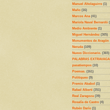
Manuel Altolaguirre
(1)
Maño
(16)
Marcos Ana
(41)
Mariola Naval Bernardó
Medio Ambiente
(1)
Miguel Hernández
(305)
Monumentos de Aragón
Neruda
(109)
Nuevo Diccionario.
(365)
PALABRAS EXTRAVAGA
pasatiempos
(10)
Poemas.
(161)
Politiqueo
(9)
Premio Ababol
(1)
Rafael Alberti
(351)
Real Zaragoza
(39)
Rosalía de Castro
(4)
Rubén Darío
(1)