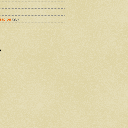
ración
(20)
s