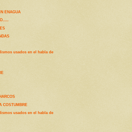
IN ENAGUA
.....
ES
NDAS
dismos usados en el habla de
ME
HARCOS
LA COSTUMBRE
dismos usados en el habla de