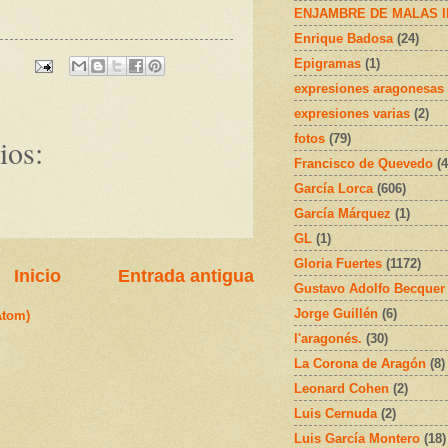
ENJAMBRE DE MALAS 
Enrique Badosa
(24)
Epigramas
(1)
expresiones aragonesas
expresiones varias
(2)
fotos
(79)
ios:
Francisco de Quevedo
(4
García Lorca
(606)
García Márquez
(1)
GL
(1)
Gloria Fuertes
(1172)
Inicio
Entrada antigua
Gustavo Adolfo Becquer
Jorge Guillén
(6)
Atom)
l'aragonés.
(30)
La Corona de Aragón
(8)
Leonard Cohen
(2)
Luis Cernuda
(2)
Luis García Montero
(18)