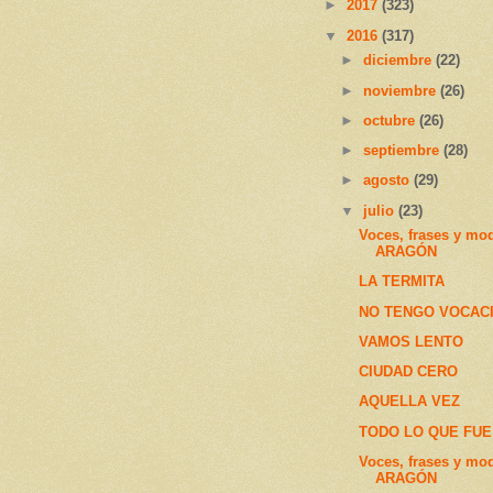
►
2017
(323)
▼
2016
(317)
►
diciembre
(22)
►
noviembre
(26)
►
octubre
(26)
►
septiembre
(28)
►
agosto
(29)
▼
julio
(23)
Voces, frases y mo
ARAGÓN
LA TERMITA
NO TENGO VOCAC
VAMOS LENTO
CIUDAD CERO
AQUELLA VEZ
TODO LO QUE FUE
Voces, frases y mo
ARAGÓN