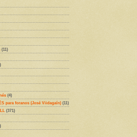
s
(11)
)
onés
(4)
 para foranos (José Viidagaín)
(11)
OLL
(371)
)