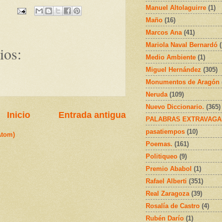
Manuel Altolaguirre
(1)
Maño
(16)
Marcos Ana
(41)
Mariola Naval Bernardó
ios:
Medio Ambiente
(1)
Miguel Hernández
(305)
Monumentos de Aragón
Neruda
(109)
Nuevo Diccionario.
(365)
Inicio
Entrada antigua
PALABRAS EXTRAVAGA
pasatiempos
(10)
Atom)
Poemas.
(161)
Politiqueo
(9)
Premio Ababol
(1)
Rafael Alberti
(351)
Real Zaragoza
(39)
Rosalía de Castro
(4)
Rubén Darío
(1)