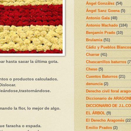
Ángel González
(54)
Ángel Sanz Goena
(5)
Antonio Gala
(48)
Antonio Machado
(184)
Benjamín Prado
(10)
Brulamia
(51)
Cádiz y Pueblos Blanco
Charrar
(41)
 hasta sacar la última gota.
Chascarrillos baturros
(7
Cheso
(5)
Cuentos Baturros
(21)
os o productos calculados.
denuncia
(2)
slocar.
eándose,trastornándose.
Derecho civil foral arag
Diccionario de ARAGONÉS
DICCIONARIO DE J.L.C
ndo la flor, lo mejor de algo.
EL ÁRBOL
(9)
El Derecho Aragonés
(22
e faracha o espada.
Emilio Prados
(2)