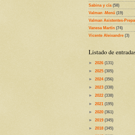
Sabina y cía
(58)
Valman -Menú
(19)
Valman Asistentes-Prepa
Vanesa Martín
(74)
Vicente Aleixandre
(3)
Listado de entrada
►
2026
(131)
►
2025
(305)
►
2024
(356)
►
2023
(338)
►
2022
(338)
►
2021
(195)
►
2020
(361)
►
2019
(345)
►
2018
(345)