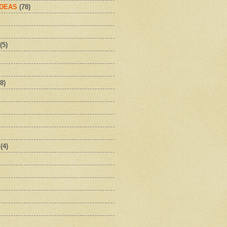
IDEAS
(78)
(5)
8)
(4)