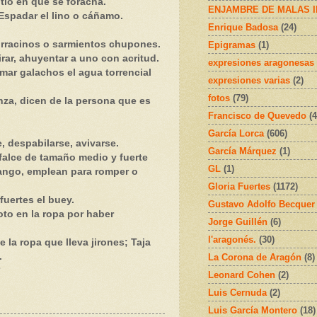
o en que se foracha.
ENJAMBRE DE MALAS 
padar el lino o cáñamo.
Enrique Badosa
(24)
rracinos o sarmientos chupones.
Epigramas
(1)
ar, ahuyentar a uno con acritud.
expresiones aragonesas
ar galachos el agua torrencial
expresiones varias
(2)
fotos
(79)
a, dicen de la persona que es
Francisco de Quevedo
(4
García Lorca
(606)
 despabilarse, avivarse.
García Márquez
(1)
lce de tamaño medio y fuerte
GL
(1)
mango, emplean para romper o
Gloria Fuertes
(1172)
ertes el buey.
Gustavo Adolfo Becquer
o en la ropa por haber
Jorge Guillén
(6)
l'aragonés.
(30)
a ropa que lleva jirones; Taja
.
La Corona de Aragón
(8)
Leonard Cohen
(2)
Luis Cernuda
(2)
Luis García Montero
(18)