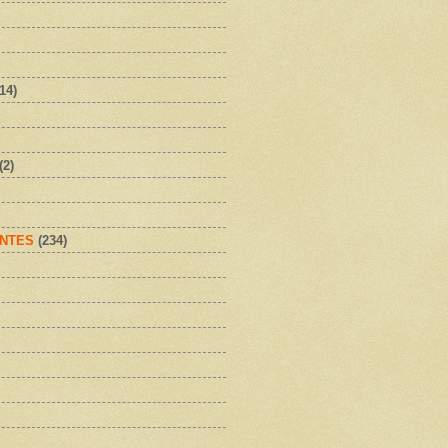
(14)
(2)
NTES
(234)