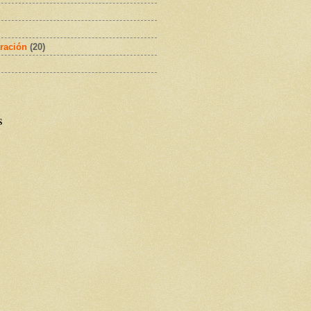
ración
(20)
s