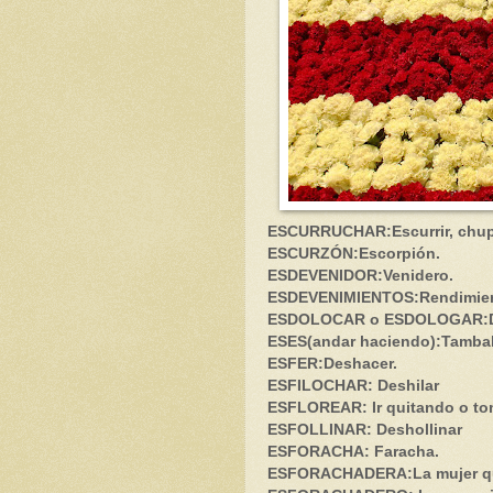
ESCURRUCHAR:Escurrir, chupar
ESCURZÓN:Escorpión.
ESDEVENIDOR:Venidero.
ESDEVENIMIENTOS:Rendimient
ESDOLOCAR o ESDOLOGAR:Di
ESES(andar haciendo):
Tambal
ESFER:Deshacer.
ESFILOCHAR: Deshilar
ESFLOREAR: Ir quitando o toma
ESFOLLINAR: Deshollinar
ESFORACHA: Faracha.
ESFORACHADERA:La mujer qu