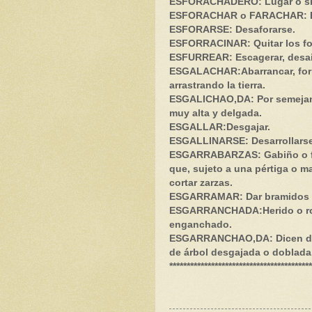
ESFORACHADERO: Lugar o siti
ESFORACHAR o FARACHAR: Es
ESFORARSE: Desaforarse.
ESFORRACINAR: Quitar los fo
ESFURREAR: Escagerar, desair
ESGALACHAR:Abarrancar, form
arrastrando la tierra.
ESGALICHAO,DA: Por semejanz
muy alta y delgada.
ESGALLAR:Desgajar.
ESGALLINARSE: Desarrollarse,
ESGARRABARZAS: Gabiño o fa
que, sujeto a una pértiga o 
cortar zarzas.
ESGARRAMAR: Dar bramidos fu
ESGARRANCHADA:Herido o rot
enganchado.
ESGARRANCHAO,DA: Dicen de l
de árbol desgajada o doblada
*****************************************