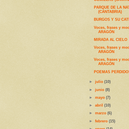
PARQUE DE LA N
(CANTABRIA)
BURGOS Y SU CA
Voces, frases y mo
ARAGÓN
MIRADA AL CIELO
Voces, frases y mo
ARAGÓN
Voces, frases y mo
ARAGÓN
POEMAS PERDIDO
►
julio
(10)
►
junio
(8)
►
mayo
(7)
►
abril
(10)
►
marzo
(6)
►
febrero
(15)
►
enero
(14)