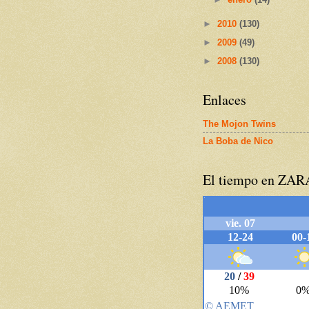
►
2010
(130)
►
2009
(49)
►
2008
(130)
Enlaces
The Mojon Twins
La Boba de Nico
El tiempo en ZA