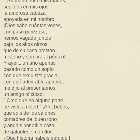
Su mano entre mis manos,
sus ojos en mis ojos,
la amorosa cabeza
apoyada en mi hombro,
¡Dios sabe cuántas veces,
con paso perezoso,
hemos vagado juntos
bajo los altos olmos
que de su casa prestan
misterio y sombra al pórtico!
Y ayer...,un año apenas
pasado como un soplo
con qué exquisita gracia,
con qué admirable aplomo,
me dijo al presentarnos
un amigo oficioso:
" Creo que en alguna parte
he visto a usted." ¡Ah!, bobos,
que sois de los salones
comadres de buen tono
y andáis por allí a caza
de galantes embrollos:
¡ Qué historia habéis perdido !