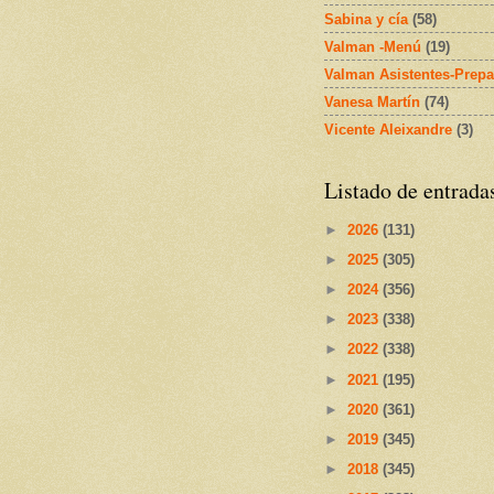
Sabina y cía
(58)
Valman -Menú
(19)
Valman Asistentes-Prepa
Vanesa Martín
(74)
Vicente Aleixandre
(3)
Listado de entrada
►
2026
(131)
►
2025
(305)
►
2024
(356)
►
2023
(338)
►
2022
(338)
►
2021
(195)
►
2020
(361)
►
2019
(345)
►
2018
(345)