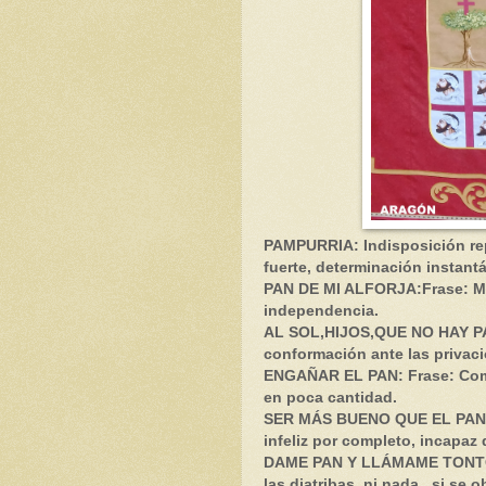
PAMPURRIA: Indisposición rep
fuerte, determinación instant
PAN DE MI ALFORJA:Frase: Ma
independencia.
AL SOL,HIJOS,QUE NO HAY PA
conformación ante las privac
ENGAÑAR EL PAN: Frase: Come
en poca cantidad.
SER MÁS BUENO QUE EL PAN: 
infeliz por completo, incapaz
DAME PAN Y LLÁMAME TONTO 
las diatribas ni nada , si se o