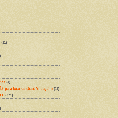
s
(11)
)
onés
(4)
 para foranos (José Viidagaín)
(11)
OLL
(371)
)