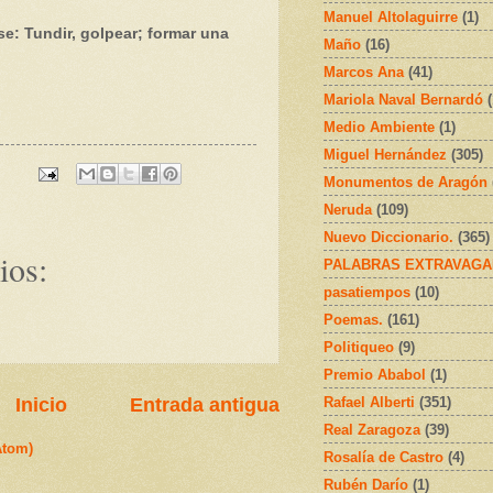
Manuel Altolaguirre
(1)
 Tundir, golpear; formar una
Maño
(16)
Marcos Ana
(41)
Mariola Naval Bernardó
Medio Ambiente
(1)
Miguel Hernández
(305)
Monumentos de Aragón
Neruda
(109)
Nuevo Diccionario.
(365)
ios:
PALABRAS EXTRAVAGA
pasatiempos
(10)
Poemas.
(161)
Politiqueo
(9)
Premio Ababol
(1)
Inicio
Entrada antigua
Rafael Alberti
(351)
Real Zaragoza
(39)
Atom)
Rosalía de Castro
(4)
Rubén Darío
(1)