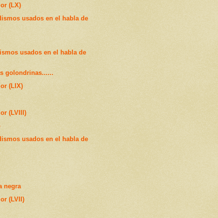
or (LX)
dismos usados en el habla de
ismos usados en el habla de
s golondrinas......
or (LIX)
r (LVIII)
o
dismos usados en el habla de
a negra
r (LVII)