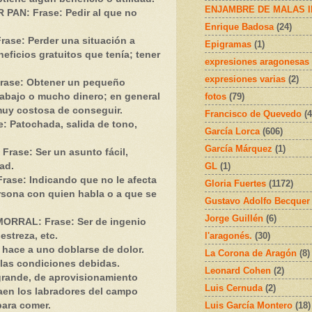
ENJAMBRE DE MALAS 
PAN: Frase: Pedir al que no
Enrique Badosa
(24)
se: Perder una situación a
Epigramas
(1)
neficios gratuitos que tenía; tener
expresiones aragonesas
expresiones varias
(2)
ase: Obtener un pequeño
fotos
(79)
rabajo o mucho dinero; en general
muy costosa de conseguir.
Francisco de Quevedo
(4
 Patochada, salida de tono,
García Lorca
(606)
García Márquez
(1)
rase: Ser un asunto fácil,
GL
(1)
ad.
se: Indicando que no le afecta
Gloria Fuertes
(1172)
ersona con quien habla o a que se
Gustavo Adolfo Becquer
Jorge Guillén
(6)
RRAL: Frase: Ser de ingenio
l'aragonés.
(30)
estreza, etc.
hace a uno doblarse de dolor.
La Corona de Aragón
(8)
las condiciones debidas.
Leonard Cohen
(2)
rande, de aprovisionamiento
Luis Cernuda
(2)
aen los labradores del campo
Luis García Montero
(18)
para comer.