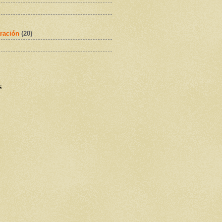
ración
(20)
s