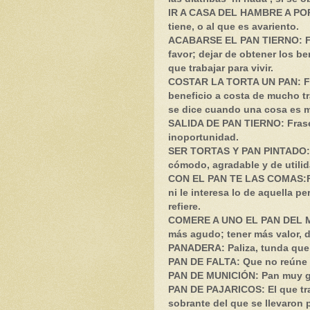
IR A CASA DEL HAMBRE A POR 
tiene, o al que es avariento.
ACABARSE EL PAN TIERNO: Fra
favor; dejar de obtener los be
que trabajar para vivir.
COSTAR LA TORTA UN PAN: Fr
beneficio a costa de mucho t
se dice cuando una cosa es 
SALIDA DE PAN TIERNO: Frase:
inoportunidad.
SER TORTAS Y PAN PINTADO: F
cómodo, agradable y de utilid
CON EL PAN TE LAS COMAS:Fra
ni le interesa lo de aquella p
refiere.
COMERE A UNO EL PAN DEL MO
más agudo; tener más valor, d
PANADERA: Paliza, tunda que 
PAN DE FALTA: Que no reúne 
PAN DE MUNICIÓN: Pan muy g
PAN DE PAJARICOS: El que tr
sobrante del que se llevaron 