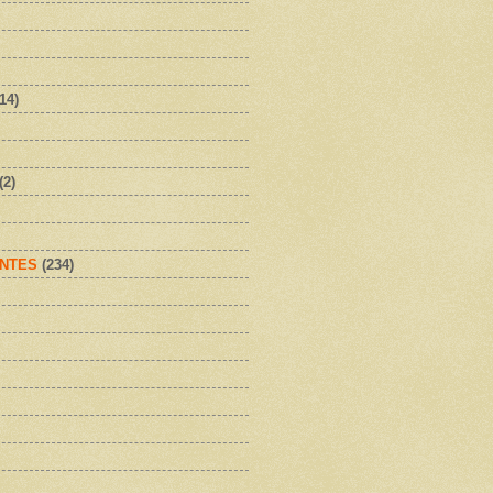
(14)
(2)
NTES
(234)