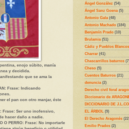
Ángel González
(54)
Ángel Sanz Goena
(5)
Antonio Gala
(48)
Antonio Machado
(184)
Benjamín Prado
(10)
Brulamia
(51)
Cádiz y Pueblos Blanco
Charrar
(41)
Chascarrillos baturros
(7
entina, enojo súbito, manía
Cheso
(5)
ánea y decidida.
Cuentos Baturros
(21)
nifestando que se ama la
denuncia
(2)
N: Frase: Indicando
Derecho civil foral arag
iones.
Diccionario de ARAGONÉS
r el pan con otro manjar, éste
DICCIONARIO DE J.L.C
EL ÁRBOL
(9)
Frase: Ser uno inofensivo,
 de hacer daño a nadie.
El Derecho Aragonés
(22
O PERRO: Frase: No importarle
Emilio Prados
(2)
btiene algún beneficio o utilidad.