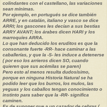
colindantes con el castellano, las variaciones
sean mínimas.
Por ejemplo, en portugués se dice también
ARRE, y en catalán, italiano y vasco se dice
ARRI; los gascones les decían a sus bestias
ARRY AVANT; los árabes dicen HARI y los
marroquíes ARRA.
Lo que han deducido los eruditos es que la
consonante fuerte -RR- hace caminar a las
caballerías, y que la -S- les induce a detenerse
( por eso los arrieros dicen SO, cuando
quieren que sus acémilas se paren)
Pero esto al menos resulta dudosísimo,
porque en ninguna Historia Natural se ha
podido leer que los burros, los mulos, las
yeguas y los caballos tengan conocimiento o
instinto para saber que la -RR- significa
caminen.
Es de suponer que a un cazador de cebras (