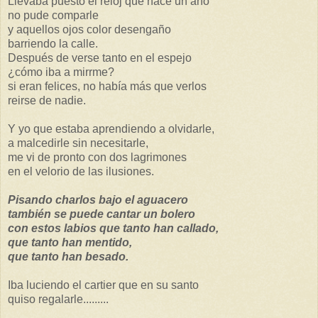
Llevaba puesto el reloj que hace un año
no pude comparle
y aquellos ojos color desengaño
barriendo la calle.
Después de verse tanto en el espejo
¿cómo iba a mirrme?
si eran felices, no había más que verlos
reirse de nadie.
Y yo que estaba aprendiendo a olvidarle,
a malcedirle sin necesitarle,
me vi de pronto con dos lagrimones
en el velorio de las ilusiones.
Pisando charlos bajo el aguacero
también se puede cantar un bolero
con estos labios que tanto han callado,
que tanto han mentido,
que tanto han besado.
Iba luciendo el cartier que en su santo
quiso regalarle.........