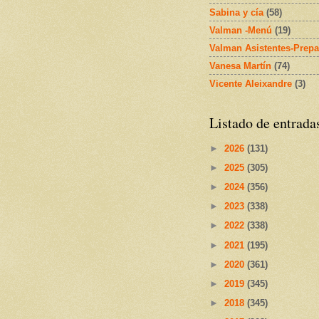
Sabina y cía
(58)
Valman -Menú
(19)
Valman Asistentes-Prepa
Vanesa Martín
(74)
Vicente Aleixandre
(3)
Listado de entrada
►
2026
(131)
►
2025
(305)
►
2024
(356)
►
2023
(338)
►
2022
(338)
►
2021
(195)
►
2020
(361)
►
2019
(345)
►
2018
(345)