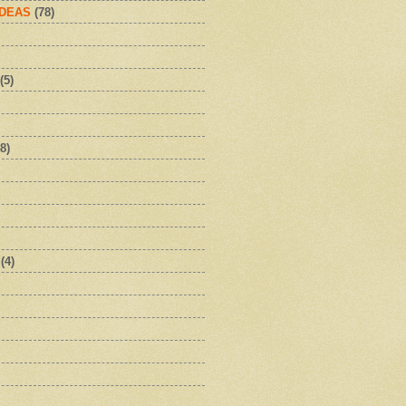
IDEAS
(78)
(5)
8)
(4)