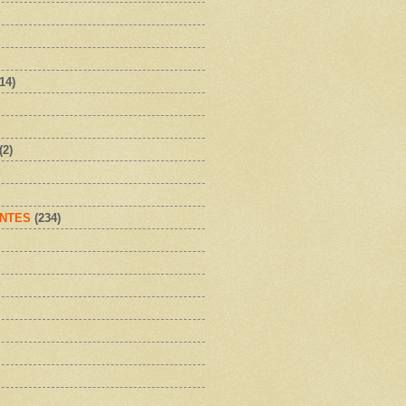
(14)
(2)
NTES
(234)