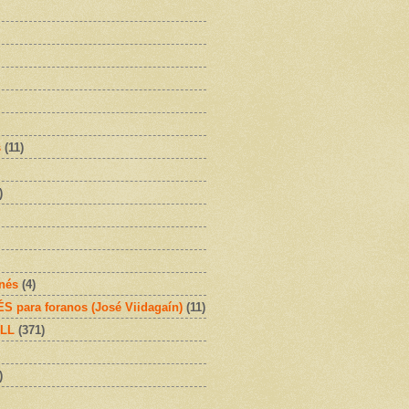
s
(11)
)
onés
(4)
 para foranos (José Viidagaín)
(11)
OLL
(371)
)