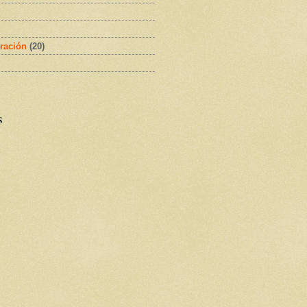
ración
(20)
s