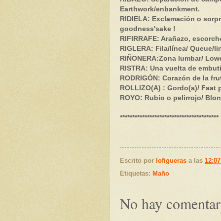
Earthwork/enbankment.
RIDIELA: Exclamación o sorpre
goodness'sake !
RIFIRRAFE: Arañazo, escorchó
RIGLERA: Fila/línea/ Queue/li
RIÑONERA:Zona lumbar/ Lowe
RISTRA: Una vuelta de embutid
RODRIGÓN: Corazón de la fruta
ROLLIZO(A) : Gordo(a)/ Faat 
ROYO: Rubio o pelirrojo/ Blon
****************************************
Escrito por
lofigueras
a las
12:07
Etiquetas:
Maño
No hay comentar