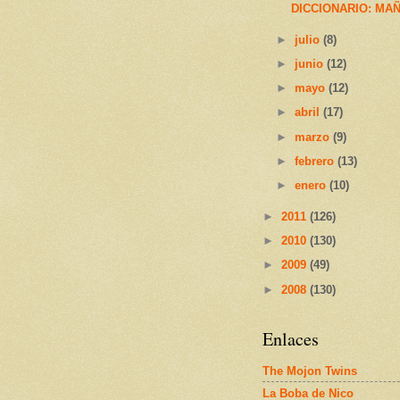
DICCIONARIO: MA
►
julio
(8)
►
junio
(12)
►
mayo
(12)
►
abril
(17)
►
marzo
(9)
►
febrero
(13)
►
enero
(10)
►
2011
(126)
►
2010
(130)
►
2009
(49)
►
2008
(130)
Enlaces
The Mojon Twins
La Boba de Nico