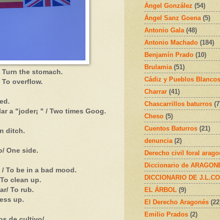
Ángel González
(54)
Ángel Sanz Goena
(5)
Antonio Gala
(48)
Antonio Machado
(184)
Benjamín Prado
(10)
Brulamia
(51)
/ Turn the stomach.
Cádiz y Pueblos Blanco
 To overflow.
Charrar
(41)
ed.
Chascarrillos baturros
(7
ar a "joder¡ " / Two times Goog.
Cheso
(5)
Cuentos Baturros
(21)
n ditch.
denuncia
(2)
/ One side.
Derecho civil foral arag
Diccionario de ARAGONÉS
/ To be in a bad mood.
DICCIONARIO DE J.L.C
To clean up.
EL ÁRBOL
(9)
/ To rub.
ess up.
El Derecho Aragonés
(22
Emilio Prados
(2)
s de cultivo/