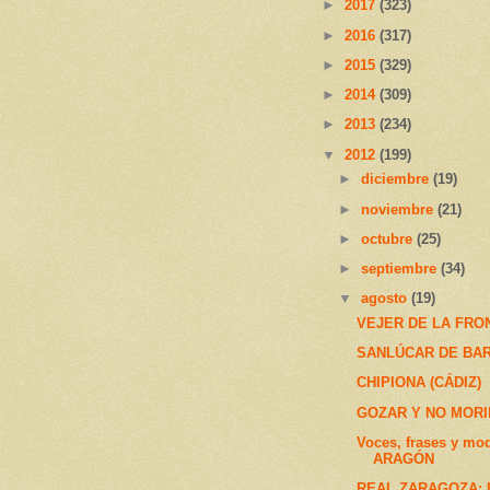
►
2017
(323)
►
2016
(317)
►
2015
(329)
►
2014
(309)
►
2013
(234)
▼
2012
(199)
►
diciembre
(19)
►
noviembre
(21)
►
octubre
(25)
►
septiembre
(34)
▼
agosto
(19)
VEJER DE LA FRON
SANLÚCAR DE BAR
CHIPIONA (CÁDIZ)
GOZAR Y NO MOR
Voces, frases y mo
ARAGÓN
REAL ZARAGOZA: La