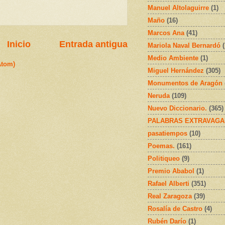
Manuel Altolaguirre
(1)
Maño
(16)
Marcos Ana
(41)
Inicio
Entrada antigua
Mariola Naval Bernardó
Medio Ambiente
(1)
Atom)
Miguel Hernández
(305)
Monumentos de Aragón
Neruda
(109)
Nuevo Diccionario.
(365)
PALABRAS EXTRAVAGA
pasatiempos
(10)
Poemas.
(161)
Politiqueo
(9)
Premio Ababol
(1)
Rafael Alberti
(351)
Real Zaragoza
(39)
Rosalía de Castro
(4)
Rubén Darío
(1)