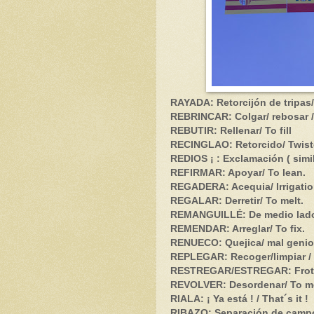
RAYADA: Retorcijón de tripas
REBRINCAR: Colgar/ rebosar /
REBUTIR: Rellenar/ To fill
RECINGLAO: Retorcido/ Twist
REDIOS ¡ : Exclamación ( simil
REFIRMAR: Apoyar/ To lean.
REGADERA: Acequia/ Irrigatio
REGALAR: Derretir/ To melt.
REMANGUILLÉ: De medio lado
REMENDAR: Arreglar/ To fix.
RENUECO: Quejica/ mal genio 
REPLEGAR: Recoger/limpiar / 
RESTREGAR/ESTREGAR: Frotar
REVOLVER: Desordenar/ To m
RIALA: ¡ Ya está ! / That´s it !
RIBAZO: Separación de campo