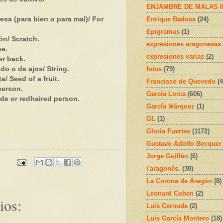
ENJAMBRE DE MALAS 
Enrique Badosa
(24)
sa (para bien o para mal)/ For
Epigramas
(1)
n/ Scratch.
expresiones aragonesas
ne.
expresiones varias
(2)
r back.
fotos
(79)
o o de ajos/ String.
/ Seed of a fruit.
Francisco de Quevedo
(4
person.
García Lorca
(606)
de or redhaired person.
García Márquez
(1)
GL
(1)
Gloria Fuertes
(1172)
Gustavo Adolfo Becquer
Jorge Guillén
(6)
l'aragonés.
(30)
La Corona de Aragón
(8)
Leonard Cohen
(2)
ios:
Luis Cernuda
(2)
Luis García Montero
(18)