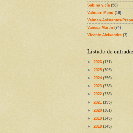
Sabina y cía
(58)
Valman -Menú
(19)
Valman Asistentes-Prepa
Vanesa Martín
(74)
Vicente Aleixandre
(3)
Listado de entrada
►
2026
(131)
►
2025
(305)
►
2024
(356)
►
2023
(338)
►
2022
(338)
►
2021
(195)
►
2020
(361)
►
2019
(345)
►
2018
(345)