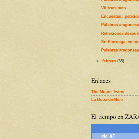
Vil asesinato
Encuestas , peticio
Palabras aragonesas
Reflexiones después
Sr. Elorriaga, se h
Palabras aragonesas
►
febrero
(35)
Enlaces
The Mojon Twins
La Boba de Nico
El tiempo en ZA