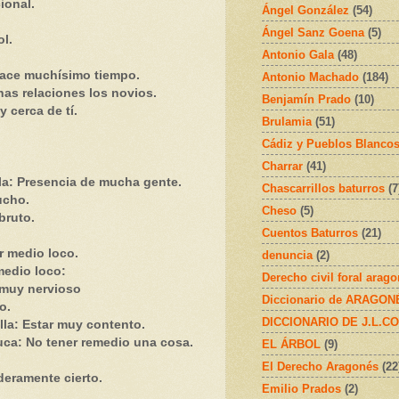
ional.
Ángel González
(54)
Ángel Sanz Goena
(5)
l.
Antonio Gala
(48)
Hace muchísimo tiempo.
Antonio Machado
(184)
as relaciones los novios.
Benjamín Prado
(10)
 cerca de tí.
Brulamia
(51)
Cádiz y Pueblos Blanco
Charrar
(41)
la: Presencia de mucha gente.
Chascarrillos baturros
(7
ucho.
Cheso
(5)
bruto.
Cuentos Baturros
(21)
r medio loco.
denuncia
(2)
medio loco:
Derecho civil foral arag
r muy nervioso
Diccionario de ARAGONÉS
o.
DICCIONARIO DE J.L.C
lla: Estar muy contento.
uca: No tener remedio una cosa.
EL ÁRBOL
(9)
El Derecho Aragonés
(22
deramente cierto.
Emilio Prados
(2)