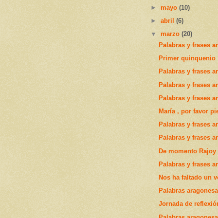
►
mayo
(10)
►
abril
(6)
▼
marzo
(20)
Palabras y frases a
Primer quinquenio
Palabras y frases a
Palabras y frases a
Palabras y frases a
María , por favor p
Palabras y frases a
Palabras y frases a
De momento Rajoy e
Palabras y frases a
Nos ha faltado un v
Palabras aragonesas
Jornada de reflexi
Palabras aragonesas