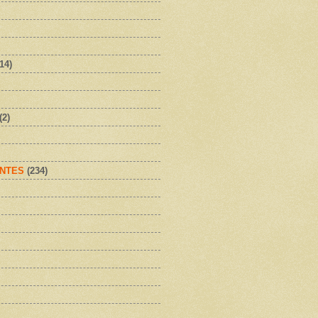
(14)
(2)
NTES
(234)