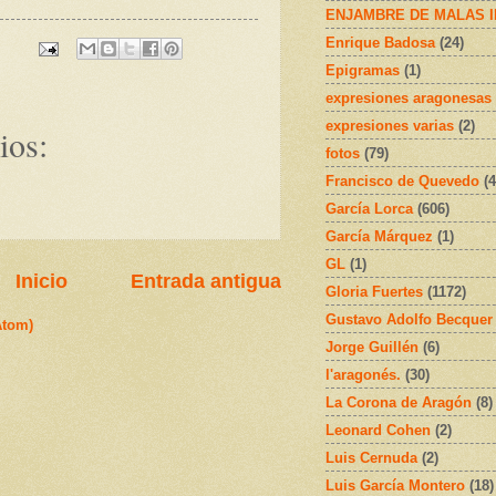
ENJAMBRE DE MALAS 
Enrique Badosa
(24)
Epigramas
(1)
expresiones aragonesas
expresiones varias
(2)
ios:
fotos
(79)
Francisco de Quevedo
(4
García Lorca
(606)
García Márquez
(1)
GL
(1)
Inicio
Entrada antigua
Gloria Fuertes
(1172)
Gustavo Adolfo Becquer
Atom)
Jorge Guillén
(6)
l'aragonés.
(30)
La Corona de Aragón
(8)
Leonard Cohen
(2)
Luis Cernuda
(2)
Luis García Montero
(18)