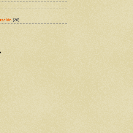
ración
(20)
s