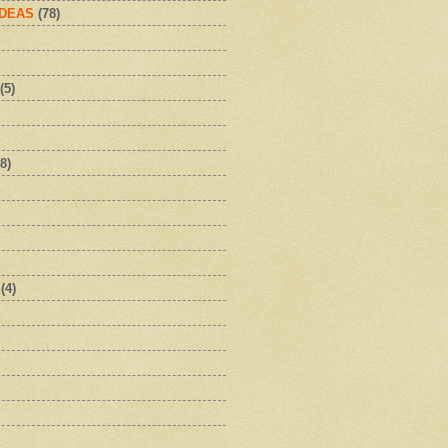
IDEAS
(78)
(5)
8)
(4)