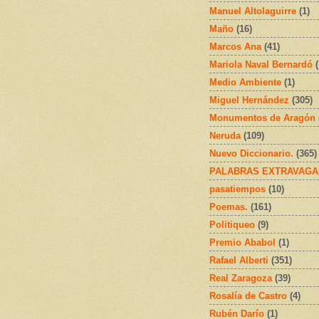
Manuel Altolaguirre
(1)
Maño
(16)
Marcos Ana
(41)
Mariola Naval Bernardó
Medio Ambiente
(1)
Miguel Hernández
(305)
Monumentos de Aragón
Neruda
(109)
Nuevo Diccionario.
(365)
PALABRAS EXTRAVAGA
pasatiempos
(10)
Poemas.
(161)
Politiqueo
(9)
Premio Ababol
(1)
Rafael Alberti
(351)
Real Zaragoza
(39)
Rosalía de Castro
(4)
Rubén Darío
(1)