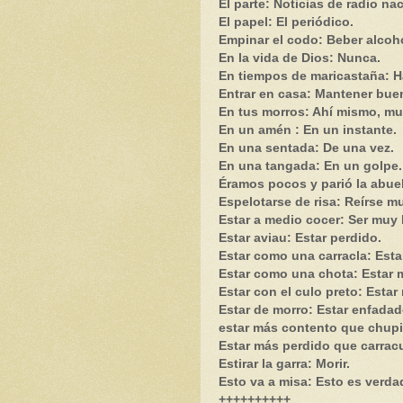
El parte: Noticias de radio nac
El papel: El periódico.
Empinar el codo: Beber alcoho
En la vida de Dios: Nunca.
En tiempos de maricastaña: 
Entrar en casa: Mantener buen
En tus morros: Ahí mismo, muy
En un amén : En un instante.
En una sentada: De una vez.
En una tangada: En un golpe.
Éramos pocos y parió la abue
Espelotarse de risa: Reírse m
Estar a medio cocer: Ser muy 
Estar aviau: Estar perdido.
Estar como una carracla: Esta
Estar como una chota: Estar 
Estar con el culo preto: Esta
Estar de morro: Estar enfadad
estar más contento que chupi
Estar más perdido que carrac
Estirar la garra: Morir.
Esto va a misa: Esto es verda
++++++++++