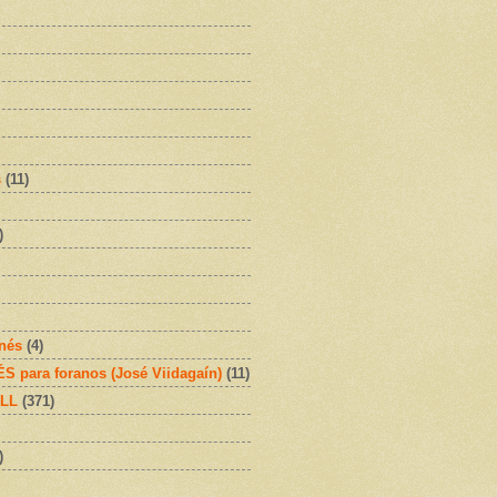
s
(11)
)
onés
(4)
 para foranos (José Viidagaín)
(11)
OLL
(371)
)