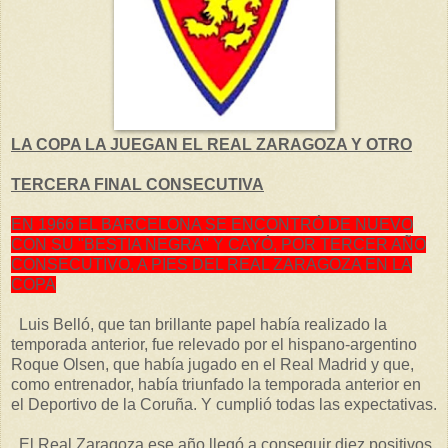
LA COPA LA JUEGAN EL REAL ZARAGOZA Y OTRO
TERCERA FINAL CONSECUTIVA
EN 1966 EL BARCELONA SE ENCONTRÓ DE NUEVO
CON SU "BESTIA NEGRA" Y CAYÓ, POR TERCER AÑO
CONSECUTIVO, A PIES DEL REAL ZARAGOZA EN LA
COPA
Luis Belló, que tan brillante papel había realizado la
temporada anterior, fue relevado por el hispano-argentino
Roque Olsen, que había jugado en el Real Madrid y que,
como entrenador, había triunfado la temporada anterior en
el Deportivo de la Coruña. Y cumplió todas las expectativas.
El Real Zaragoza ese año llegó a conseguir diez positivos