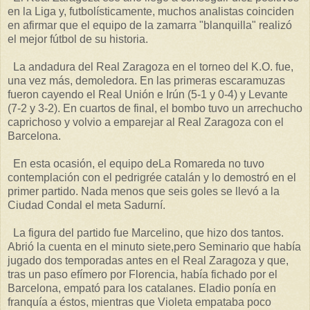
en la Liga y, futbolísticamente, muchos analistas coinciden
en afirmar que el equipo de la zamarra "blanquilla" realizó
el mejor fútbol de su historia.
La andadura del Real Zaragoza en el torneo del K.O. fue,
una vez más, demoledora. En las primeras escaramuzas
fueron cayendo el Real Unión e Irún (5-1 y 0-4) y Levante
(7-2 y 3-2). En cuartos de final, el bombo tuvo un arrechucho
caprichoso y volvio a emparejar al Real Zaragoza con el
Barcelona.
En esta ocasión, el equipo deLa Romareda no tuvo
contemplación con el pedrigrée catalán y lo demostró en el
primer partido. Nada menos que seis goles se llevó a la
Ciudad Condal el meta Sadurní.
La figura del partido fue Marcelino, que hizo dos tantos.
Abrió la cuenta en el minuto siete,pero Seminario que había
jugado dos temporadas antes en el Real Zaragoza y que,
tras un paso efímero por Florencia, había fichado por el
Barcelona, empató para los catalanes. Eladio ponía en
franquía a éstos, mientras que Violeta empataba poco