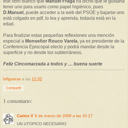
ese libro blanco que
Manuel Fraga
ha dicho que le gustaría
tener uno para usarlo como papel higiénico, pues
D.Manuel,
puede acceder a la web del PSOE y bajarse uno
está colgado en pdf, lo lea y aprenda, todavía está en la
edad.
Para finalizar estas pequeñas reflexiones una mención
especial a
Monseñor Rouco Varela
, ya es presidente de la
Conferencia Episcopal electo y podrá mandar desde la
superficie y no desde los subterráneos.
Feliz Cincomarzada a todos y .... buena suerte
lofigueras
a las
12:32
Compartir
1 comentario:
Carlos V
6 de marzo de 2008 a las 10:17
UN UTOPICO NECESARIO