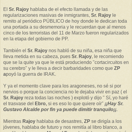
El
Sr. Rajoy
hablaba de el efecto llamada y de las
regularizaciones masivas de inmigrantes,
Sr.
Rajoy
le
remito al periódico PÚBLICO de hoy donde le dedican toda
una portada a su desmemoria y le recuerdan que al menos
cinco de los terroristas del 11 de Marzo fueron regularizados
en la etapa del gobierno de PP.
También el
Sr. Rajoy
nos habló de su niña, esa niña que
lleva metida en su cabeza, pues
Sr.
Rajoy
, le recomiendo
que se la quite ya que le está produciendo "cortacircuitos en
su cerebro" y le lleva a decir barbaridades como que
ZP
a
poyó la guerra de IRAK.
Y ya el momento clave para los aragoneses, no sé si por
nervios o porque la conciencia no le dejaba vivir en paz ( el
Sr. Rajoy
reza todas las noches ) explotó y dijo " Sí, yo haré
el trasvase del
Ebro,
si es eso lo que quiere oír"
¡¡Hay Sr.
Gustavo Alcalde por fin ya puede dimitir tranquilo¡¡.
Mientras
Rajoy
hablaba de desastres,
ZP
se dirigía a los
jóvenes, hablaba de futuro y nos remitía al libro blanco, a