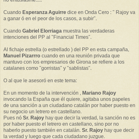
Cuando
Esperanza Aguirre
dice en Onda Cero : " Rajoy va
a ganar ó en el peor de los casos, a subir".
Cuando
Gabriel Elorriaga
muestra las verdaderas
intenciones del PP al "Financial Times".
Al fichaje estrella (o estrellado ) del PP en esta campaña,
Manuel Pizarrro
cuando en una reunión privada que
mantuvo con los empresarios de Girona se refiere a los
catalanes como "gorristas" y "sablistas".
O al que le asesoró en este tema:
En un momento de la intervención ,
Mariano Rajoy
invocando la España que él quiere, agitaba unos papeles
de una sanción a un ciudadano catalán por haber puesto en
su negocio un letrero en castellano.
Pues nó
Sr. Rajoy
hay que decir la verdad, la sanción no es
por haber puesto el letrero en castellano, sino por no
haberlo puesto también en catalán.
Sr. Rajoy
hay que decir
la verdad y luego que cada ciudadano juzgue.