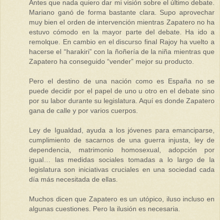
Antes que nada quiero dar mi visión sobre el último debate.
Mariano ganó de forma bastante clara. Supo aprovechar
muy bien el orden de intervención mientras Zapatero no ha
estuvo cómodo en la mayor parte del debate. Ha ido a
remolque. En cambio en el discurso final Rajoy ha vuelto a
hacerse el “harakiri” con la ñoñería de la niña mientras que
Zapatero ha conseguido “vender” mejor su producto.
Pero el destino de una nación como es España no se
puede decidir por el papel de uno u otro en el debate sino
por su labor durante su legislatura. Aquí es donde Zapatero
gana de calle y por varios cuerpos.
Ley de Igualdad, ayuda a los jóvenes para emanciparse,
cumplimiento de sacarnos de una guerra injusta, ley de
dependencia, matrimonio homosexual, adopción por
igual… las medidas sociales tomadas a lo largo de la
legislatura son iniciativas cruciales en una sociedad cada
día más necesitada de ellas.
Muchos dicen que Zapatero es un utópico, iluso incluso en
algunas cuestiones. Pero la ilusión es necesaria.